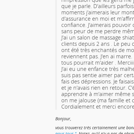
que je parle. D'ailleurs parfois
moments j'aimerais leur mont
d'assurance en moi et m'affir
confiance. J'aimerais pouvoi
sans peur de me perdre mê
J'ai un salon de massage shia
clients depuis 2 ans . Le peu d
ont été très enchantés de mon
reviennent pas. J'en ai marre. 
tous pourrait m'aider . Merciiiii
J'ai eu une enfance très malh
suis pas sentie aimer par cert
fais des dépressions. Je faisa
et je n'avais rien en retour. C'
apprendre à m'aimer même si
on me jalouse (ma famille et 
Cordialement et merci encor
Bonjour,
vous trouverez très certainement une bon
pour tous "
. Notez, qu'il n'y a pas de phra